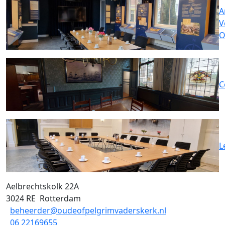
A
V
O
C
L
Aelbrechtskolk 22A
3024 RE
Rotterdam
beheerder@oudeofpelgrimvaderskerk.nl
06 22169655