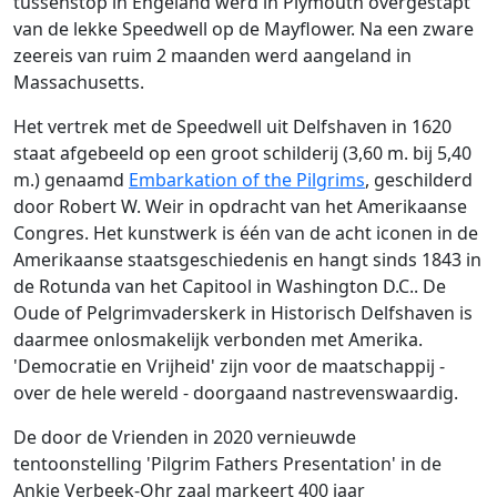
tussenstop in Engeland werd in Plymouth overgestapt
van de lekke Speedwell op de Mayflower. Na een zware
zeereis van ruim 2 maanden werd aangeland in
Massachusetts.
Het vertrek met de Speedwell uit Delfshaven in 1620
staat afgebeeld op een groot schilderij (3,60 m. bij 5,40
m.) genaamd
Embarkation of the Pilgrims
, geschilderd
door Robert W. Weir in opdracht van het Amerikaanse
Congres. Het kunstwerk is één van de acht iconen in de
Amerikaanse staatsgeschiedenis en hangt sinds 1843 in
de Rotunda van het Capitool in Washington D.C.. De
Oude of Pelgrimvaderskerk in Historisch Delfshaven is
daarmee onlosmakelijk verbonden met Amerika.
'Democratie en Vrijheid' zijn voor de maatschappij -
over de hele wereld - doorgaand nastrevenswaardig.
De door de Vrienden in 2020 vernieuwde
tentoonstelling 'Pilgrim Fathers Presentation' in de
Ankie Verbeek-Ohr zaal markeert 400 jaar